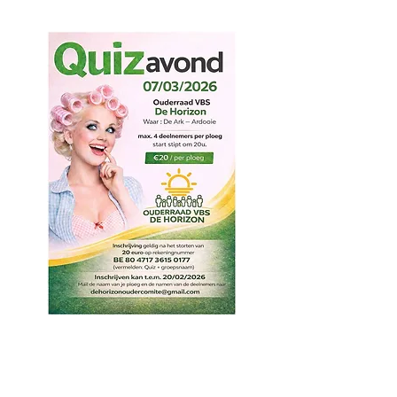
activi
teite
n
2025-
2026