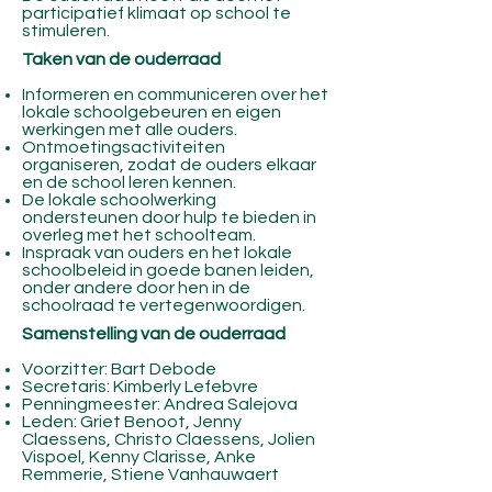
participatief klimaat op school te
stimuleren.
Taken van de ouderraad
Informeren en communiceren over het
lokale schoolgebeuren en eigen
werkingen met alle ouders.
Ontmoetingsactiviteiten
organiseren, zodat de ouders elkaar
en de school leren kennen.
De lokale schoolwerking
ondersteunen door hulp te bieden in
overleg met het schoolteam.
Inspraak van ouders en het lokale
schoolbeleid in goede banen leiden,
onder andere door hen in de
schoolraad te vertegenwoordigen.
Samenstelling van de ouderraad
Voorzitter: Bart Debode
Secretaris: Kimberly Lefebvre
Penningmeester: Andrea Salejova
Leden: Griet Benoot, Jenny
Claessens, Christo Claessens, Jolien
Vispoel, Kenny Clarisse, Anke
Remmerie, Stiene Vanhauwaert